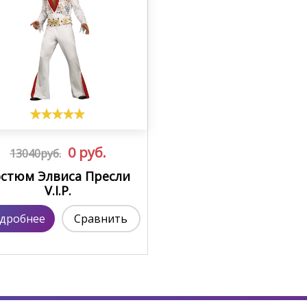
0
руб.
13040руб.
остюм Элвиса Пресли
V.I.P.
дробнее
Сравнить