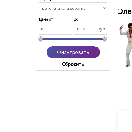
Элв
Цена от
до
руб.
Cбросить