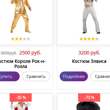
2500
руб.
3200
руб.
3600руб.
остюм Короля Рок-н-
Костюм Элвиса
Ролла
Купить
Сравнить
Подробнее
Сравни
-35 %
-73 %