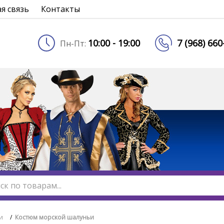
я связь
Контакты
10:00 - 19:00
7 (968) 66
Пн-Пт:
и
/
Костюм морской шалуньи