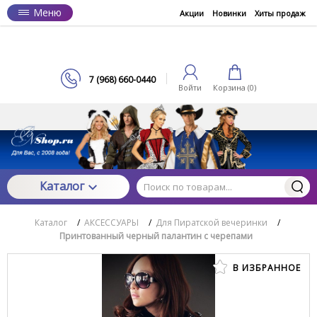
Меню
Акции
Новинки
Хиты продаж
7 (968) 660-0440
Войти
Корзина (
0
)
Каталог
Каталог
/
АКСЕССУАРЫ
/
Для Пиратской вечеринки
/
Принтованный черный палантин с черепами
В ИЗБРАННОЕ