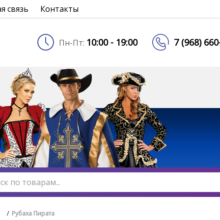
я связь
Контакты
10:00 - 19:00
7 (968) 66
Пн-Пт:
/
Рубаха Пирата